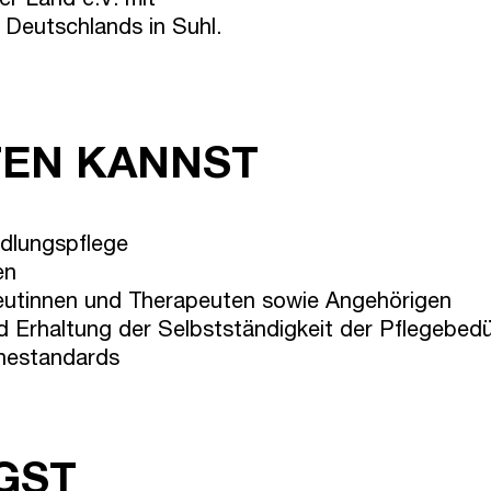
r Land e.V. mit
 Deutschlands in Suhl.
FEN KANNST
dlungspflege
en
eutinnen und Therapeuten sowie Angehörigen
 Erhaltung der Selbstständigkeit der Pflegebedü
enestandards
GST