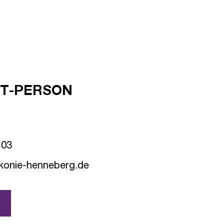
KT-PERSON
 03
akonie-henneberg.de