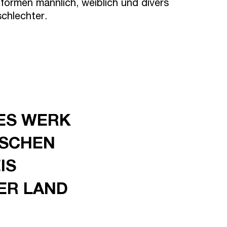
formen männlich, weiblich und divers
chlechter.
ES WERK
ISCHEN
IS
ER LAND