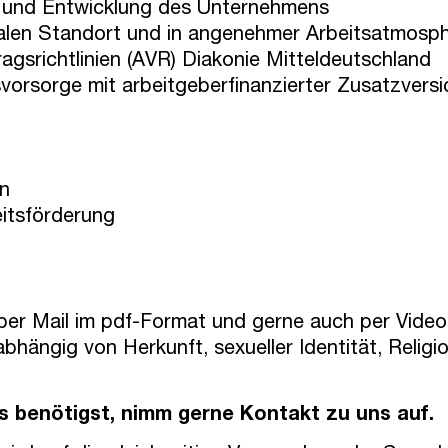
g und Entwicklung des Unternehmens
tralen Standort und in angenehmer Arbeitsatmosp
agsrichtlinien (AVR) Diakonie Mitteldeutschland
svorsorge mit arbeitgeberfinanzierter Zusatzvers
en
eitsförderung
 per Mail im pdf-Format und gerne auch per Vide
abhängig von Herkunft, sexueller Identität, Religi
s benötigst, nimm gerne Kontakt zu uns auf.