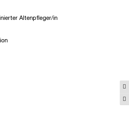
ierter Altenpfleger/in
ion
Umsc
Schr