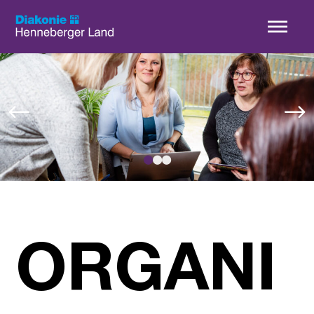
Menü überspringen
●
●
●
ORGANI