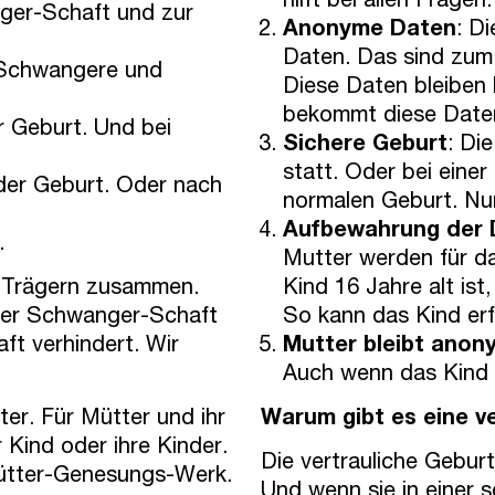
hilft bei allen Fragen.
ger-Schaft und zur
Anonyme Daten
: D
Daten. Das sind zum 
r Schwangere und
Diese Daten bleiben 
bekommt diese Daten
r Geburt. Und bei
Sichere Geburt
: Di
statt. Oder bei eine
der Geburt. Oder nach
normalen Geburt. Nur
Aufbewahrung der 
.
Mutter werden für d
s-Trägern zusammen.
Kind 16 Jahre alt is
ber Schwanger-Schaft
So kann das Kind erf
t verhindert. Wir
Mutter bleibt anon
Auch wenn das Kind a
ter. Für Mütter und ihr
Warum gibt es eine v
r Kind oder ihre Kinder.
Die vertrauliche Geburt
Mütter-Genesungs-Werk.
Und wenn sie in einer 