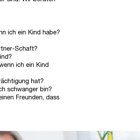
r sind. Wir beraten
nn ich ein Kind habe?
rtner-Schaft?
Kind?
wenn ich ein Kind
rächtigung hat?
ich schwanger bin?
einen Freunden, dass